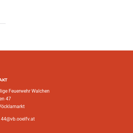
AKT
llige Feuerwehr Walchen
en 47
Vöcklamarkt
144@vb.ooelfv.at